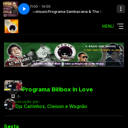
11:00 - 14:00
om DJ Valtinho Soulmusic
Programa Sambacana & The Music com DJ Val
MENU
Programa Billbox In Love
Locução por:
Djs Carlinhos, Cleison e Wagnão
Sexta