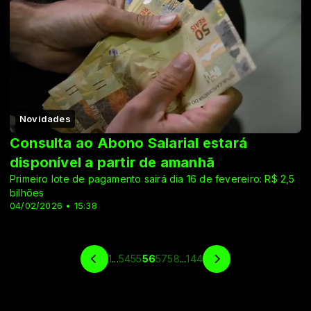
Novidades
Consulta ao Abono Salarial estará
disponível a partir de amanhã
Primeiro lote de pagamento sairá dia 16 de fevereiro: R$ 2,5
bilhões
04/02/2026 • 15:38
1
...
54
55
56
57
58
...
144