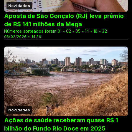
Novidades
Aposta de São Gonçalo (RJ) leva prêmio
de R$ 141 milhões da Mega
Números sorteados foram 01 - 02 - 05 - 14 - 18 - 32
06/02/2026 • 14:39
Novidades
Ações de saúde receberam quase R$ 1
bilhão do Fundo Rio Doce em 2025