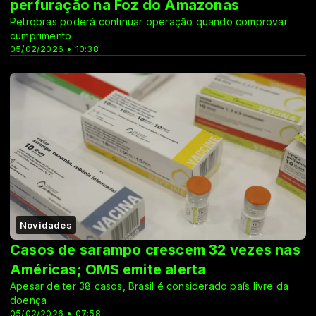
perfuração na Foz do Amazonas
Petrobras poderá continuar operação quando comprovar
cumprimento
05/02/2026 • 10:38
Novidades
Casos de sarampo crescem 32 vezes nas
Américas; OMS emite alerta
Apesar de ter 38 casos, Brasil é considerado país livre da
doença
05/02/2026 • 07:58