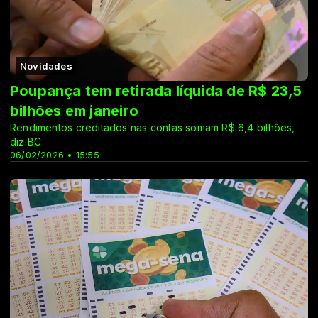
Novidades
Poupança tem retirada líquida de R$ 23,5
bilhões em janeiro
Rendimentos creditados nas contas somam R$ 6,4 bilhões,
diz BC
06/02/2026 • 15:55