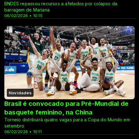
BNDES repassou recursos a afetados por colapso da
barragem de Mariana
06/02/2026 • 10:15
Novidades
Brasil é convocado para Pré-Mundial de
basquete feminino, na China
Torneio distribuirá quatro vagas para a Copa do Mundo em
setembro
06/02/2026 • 10:11