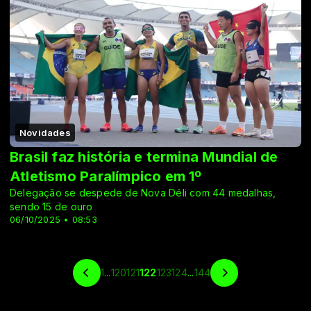
Novidades
Brasil faz história e termina Mundial de
Atletismo Paralímpico em 1º
Delegação se despede de Nova Déli com 44 medalhas,
sendo 15 de ouro
06/10/2025 • 08:53
1
...
120
121
122
123
124
...
144