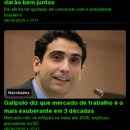
darão bem juntos
Ele afirma ter gostado de conversar com o presidente
brasileiro
06/10/2025 • 17:11
Novidades
Galípolo diz que mercado de trabalho é o
mais exuberante em 3 décadas
Mercado não vê inflação na meta até 2028, explicou
presidente do BC
06/10/2025 • 17:07