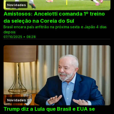
Novidades
Amistosos: Ancelotti comanda 1º treino
da seleção na Coreia do Sul
Brasil encara país anfitrião na próxima sexta e Japão 4 dias
depois
07/10/2025 • 08:28
Novidades
Trump diz a Lula que Brasil e EUA se