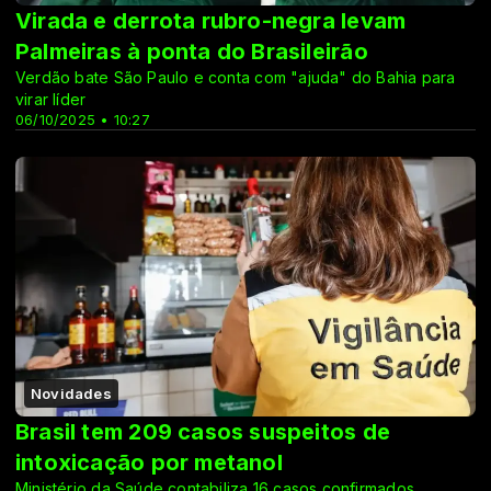
Virada e derrota rubro-negra levam
Palmeiras à ponta do Brasileirão
Verdão bate São Paulo e conta com "ajuda" do Bahia para
virar líder
06/10/2025 • 10:27
Novidades
Brasil tem 209 casos suspeitos de
intoxicação por metanol
Ministério da Saúde contabiliza 16 casos confirmados