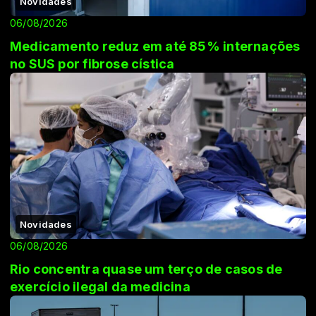
Novidades
06/08/2026
Medicamento reduz em até 85% internações
no SUS por fibrose cística
Novidades
06/08/2026
Rio concentra quase um terço de casos de
exercício ilegal da medicina