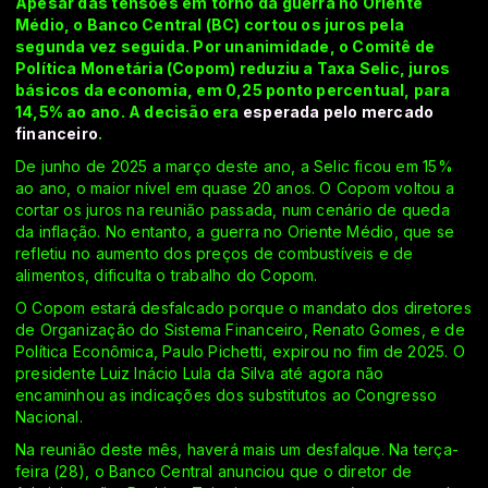
Apesar das tensões em torno da guerra no Oriente
Médio, o Banco Central (BC) cortou os juros pela
segunda vez seguida. Por unanimidade, o Comitê de
Política Monetária (Copom) reduziu a Taxa Selic, juros
básicos da economia, em 0,25 ponto percentual, para
14,5% ao ano. A decisão era
esperada pelo mercado
financeiro
.
De junho de 2025 a março deste ano, a Selic ficou em 15%
ao ano, o maior nível em quase 20 anos. O Copom voltou a
cortar os juros na reunião passada, num cenário de queda
da inflação. No entanto, a guerra no Oriente Médio, que se
refletiu no aumento dos preços de combustíveis e de
alimentos, dificulta o trabalho do Copom.
O Copom estará desfalcado porque o mandato dos diretores
de Organização do Sistema Financeiro, Renato Gomes, e de
Política Econômica, Paulo Pichetti, expirou no fim de 2025. O
presidente Luiz Inácio Lula da Silva até agora não
encaminhou as indicações dos substitutos ao Congresso
Nacional.
Na reunião deste mês, haverá mais um desfalque. Na terça-
feira (28), o Banco Central anunciou que o diretor de