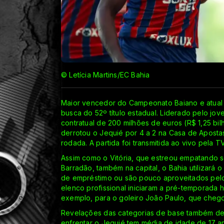
© Letícia Martins/EC Bahia
Maior vencedor do Campeonato Baiano e atual
busca do 52º título estadual. Liderado pelo jo
contratual de 200 milhões de euros (R$ 1,25 bi
derrotou o Jequié por 4 a 2 na Casa de Aposta
rodada. A partida foi transmitida ao vivo pela T
Assim como o Vitória, que estreou empatando s
Barradão, também na capital, o Bahia utilizará 
de empréstimo ou são pouco aproveitados pelo t
elenco profissional iniciaram a pré-temporada
exemplo, para o goleiro João Paulo, que chego
Revelações das categorias de base também dev
enfrentar o Jequié tem média de idade de 17 a