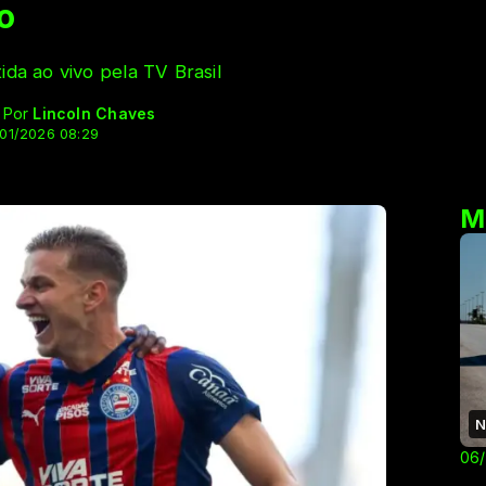
o
ida ao vivo pela TV Brasil
- Por
Lincoln Chaves
/01/2026 08:29
M
N
06