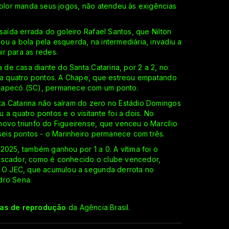
color manda seus jogos, não atendeu às exigências
saída errada do goleiro Rafael Santos, que Nilton
u a bola pela esquerda, na intermediária, invadiu a
r para as redes.
a de casa diante do Santa Catarina, por 2 a 2, no
oma quatro pontos. A Chape, que estreou empatando
Chapecó (SC), permanece com um ponto.
a Catarina não saíram do zero no Estádio Domingos
a quatro pontos e o visitante foi a dois. No
ovo triunfo do Figueirense, que venceu o Marcílio
 seis pontos - o Marinheiro permanece com três.
2025, também ganhou por 1 a 0. A vítima foi o
O Pescador, como é conhecido o clube vencedor,
. O JEC, que acumulou a segunda derrota no
dro Sena.
cas de reprodução
da Agência Brasil.