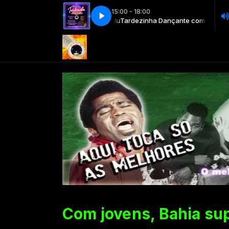
15:00 - 18:00
ha Dançante com DJ Jhon Billu
Tardezinha Dançante com DJ Jhon Billu
Com jovens, Bahia sup