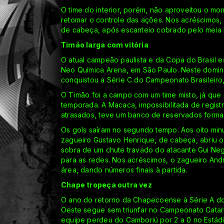
O time do interior, porém, não aproveitou o m
retomar o controle das ações. Nos acréscimos,
de cabeça, após escanteio cobrado pelo meia 
Timão larga com vitória
O atual campeão paulista e da Copa do Brasil e
Neo Química Arena, em São Paulo. Neste doming
conquistou a Série C do Campeonato Brasileiro,
O Timão foi a campo com um time misto, já que e
temporada. A Macaca, impossibilitada de regist
atrasados, teve um banco de reservados forma
Os gols saíram no segundo tempo. Aos oito minu
zagueiro Gustavo Henrique, de cabeça, abriu o 
sobra de um chute travado do atacante Gui Negã
para as redes. Nos acréscimos, o zagueiro An
área, dando números finais à partida.
Chape tropeça outra vez
O ano do retorno da Chapecoense à Série A do
Oeste segue sem triunfar no Campeonato Catar
equipe perdeu do Camboriú por 2 a 0 no Estádio