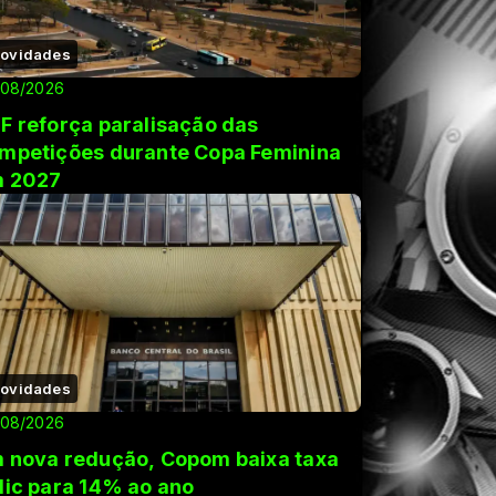
ovidades
/08/2026
F reforça paralisação das
mpetições durante Copa Feminina
 2027
ovidades
/08/2026
 nova redução, Copom baixa taxa
lic para 14% ao ano