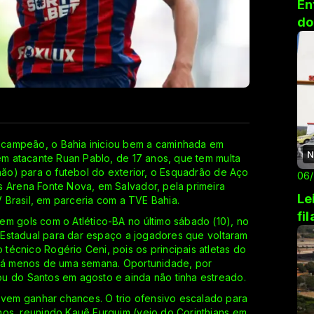
En
do
 campeão, o Bahia iniciou bem a caminhada em
N
vem atacante Ruan Pablo, de 17 anos, que tem multa
lhão) para o futebol do exterior, o Esquadrão de Aço
06
s Arena Fonte Nova, em Salvador, pela primeira
Le
V Brasil, em parceria com a TVE Bahia.
fi
em gols com o Atlético-BA no último sábado (10), no
o Estadual para dar espaço a jogadores que voltaram
écnico Rogério Ceni, pois os principais atletas do
 há menos de uma semana. Oportunidade, por
u do Santos em agosto e ainda não tinha estreado.
em ganhar chances. O trio ofensivo escalado para
nos, reunindo Kauê Furquim (veio do Corinthians em