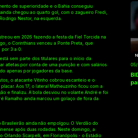
omento de superioridade e o Bahia conseguiu
 ainda chegou ao quarto gol, com o zagueiro Fredi,
Rodrigo Nestor, na esquerda.
streou em 2026 fazendo a festa da Fiel Torcida na
o, o Corinthians venceu a Ponte Preta, que
 por 3 a 0.
N
stá sem parte dos titulares para o início da
rar atletas por conta de uma punição e com salários
05
do apenas por jogadores da base.
BI
tos, o atacante Vitinho cobrou escanteio e o
pa
placar. Aos 17, o lateral Matheuzinho ficou com a
o e finalizu. A bola desviou no volante André e foi
dré Ramalho ainda marcou um golaço de fora da
 Brasileirão ainda não empolgou. O Verdão do
inense após duas rodadas. Neste domingo, a
 Orlando Scarpelli, em Florianópolis - o Estádio