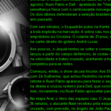
agosto), Ruan Pablo e Dell - apelidado de "Haa
semelhança física com o centroavante norueguês
Os dois últimos defenderam a seleção brasilei
ano passado.
Com seis minutos, o Esquadrão pulou na frente d
a bola explodiu na marcação. A sobra caiu nos
empréstimo ao Criciúma. O volante de 21 anos, r
no canto direito do goleiro André Lucas.
Aos poucos, o Jequié tentou se soltar e consegu
lançou a partir do campo defensivo, às costas 
na velocidade e bateu cruzado, acertando a tra
completou para as redes.
Começou, então, o show da joia tricolor. Aos 3
com Zé Guilherme, que achou Pedrinho na entr
rebote e Ruan Pablo apareceu para fazer o seg
na direita e cruzou rasteiro para Dell, que conc
mas, novamente, viu Ruan Pablo aproveitar par
Na etapa final, o ritmo das equipes caiu. O Jequ
18 minutos, o atacante Nael recebeu pela esqu
cruzado, com precisão, no ângulo de João Pau