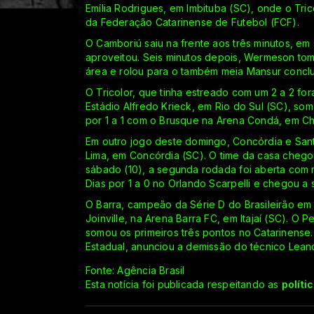
Emília Rodrigues, em Imbituba (SC), onde o Tri
da Federação Catarinense de Futebol (FCF).
O Camboriú saiu na frente aos três minutos, em 
aproveitou. Seis minutos depois, Wermeson tomo
área e rolou para o também meia Mansur conclui
O Tricolor, que tinha estreado com um 2 a 2 for
Estádio Alfredo Krieck, em Rio do Sul (SC), s
por 1 a 1 com o Brusque na Arena Condá, em 
Em outro jogo deste domingo, Concórdia e Sant
Lima, em Concórdia (SC). O time da casa chegou 
sábado (10), a segunda rodada foi aberta com n
Dias por 1 a 0 no Orlando Scarpelli e chegou a
O Barra, campeão da Série D do Brasileirão em 
Joinville, na Arena Barra FC, em Itajaí (SC). 
somou os primeiros três pontos no Catarinense
Estadual, anunciou a demissão do técnico Lean
Fonte: Agência Brasil
Esta notícia foi publicada respeitando as
políti