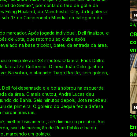
land do Sertão", por conta do faro de gol e da
 Erling Haaland, do Manchester City, da Inglaterra.
N
ra sub-17 no Campeonato Mundial da categoria do
06
o marcador. Após jogada individual, Dell finalizou e
CB
 pés de Jota, que retornou ao clube após
co
evelado na base tricolor, bateu da entrada da área,
em
iu o empate aos 23 minutos. O lateral Erick Daltro
do lateral Zé Guilherme. O meia João Grilo ganhou
ve. Na sobra, o atacante Tiago Recife, sem goleiro,
5, Dell foi desarmado e a bola sobrou na esquerda
ada da área. O meia chutou, André Lucas deu
undo do Bahia. Seis minutos depois, Jota recebeu
luiu de primeira. O goleiro do Jequié fez a defesa,
N
a marcar mais um.
06
ié, melhor fisicamente, até diminuiu o prejuízo. Aos
Em
erda, saiu da marcação de Ruan Pablo e bateu
Se
lo, marcando um golaço.