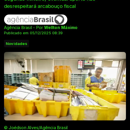
desrespeitará arcabouço fiscal
Agência Brasil - Por
Wellton Máximo
Publicado em 05/12/2025 08:39
Novidades
© Joédson Alves/Agência Brasil