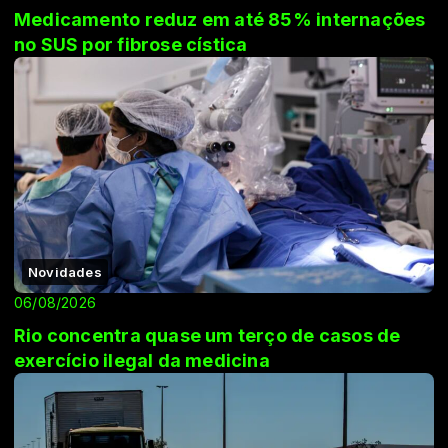
Medicamento reduz em até 85% internações
no SUS por fibrose cística
Novidades
06/08/2026
Rio concentra quase um terço de casos de
exercício ilegal da medicina